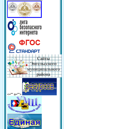
<="" a="">