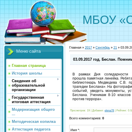
МБОУ «С
Главная »
2017
»
Сентябрь
»
21
» 03.09.2
Меню сайта
03.09.2017 год. Беслан. Помни
Главная страница
История школы
В рамках Дня солидарности 
прошла памятная линейка. Ребята
Сведения об
библиотекарь Медведева С.В. п
образовательной
трагедии Беслана». На фотографи
организации
событий, увидеть монументы, у
Беслана. Ученикам 8-10 классо
Государственная
против террора».
итоговая аттестация
Модернизация общего
Просмотров:
19
|
Добавил:
elena78
|
Рейтинг:
0.0
...
Всего комментариев:
0
Методическая копилка
Аттестация педагога
Имя *: