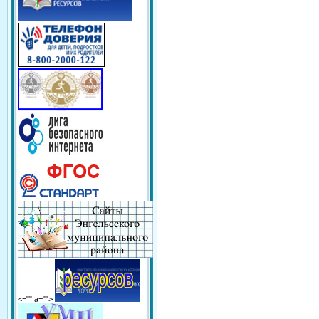
<="" a="">