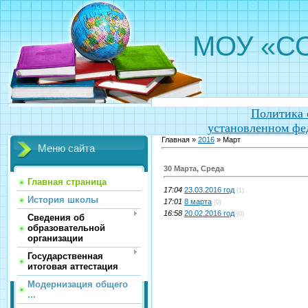
МОУ «СО
Политика 
установленном фе
Главная »
2016
» Март
Меню сайта
30 Марта, Среда
Главная страница
17:04
23.03.2016 год
(1)
История школы
17:01
8 марта
(0)
16:58
20.02.2016 год
(0)
Сведения об
образовательной
организации
Государственная
итоговая аттестация
Модернизация общего
...