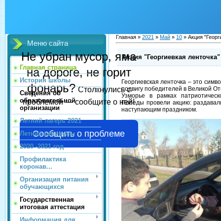
Главная »
2021
»
Май
»
10
» Акция "Георг
Меню сайта
Не убран мусор, яма
Акция "Георгиевкая ленточка"
Главная страница
на дороге, не горит
История школы
Георгиевская ленточка – это симво
фонарь?
подвигу победителей в Великой О
Столкнулись с
Сведения об
Узморье в рамках патриотическ
образовательной
проблемой — сообщите о ней!
Победы провели акцию: раздавали
организации
наступающим праздником.
Летний лагерь 2021
Сообщить о проблеме
Летние каникулы
2020 -2021 год
Профилактика
коронав...
Организация питания
обучающихся
Государственная
итоговая аттестация
Информация для