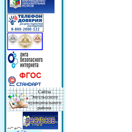
<="" a="">