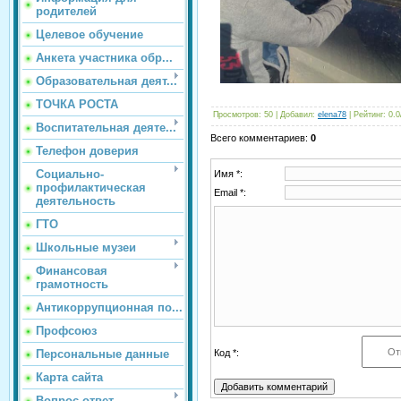
родителей
Целевое обучение
Анкета участника обр...
Образовательная деят...
ТОЧКА РОСТА
Просмотров:
50
|
Добавил:
elena78
|
Рейтинг:
0.0
Воспитательная деяте...
Всего комментариев:
0
Телефон доверия
Социально-
Имя *:
профилактическая
Email *:
деятельность
ГТО
Школьные музеи
Финансовая
грамотность
Антикоррупционная по...
Профсоюз
Код *:
Персональные данные
Карта сайта
Вопрос-ответ