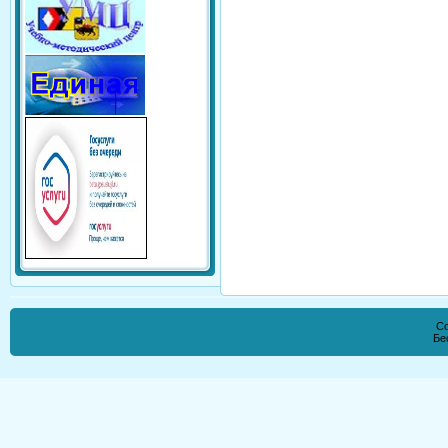
Co
Бе