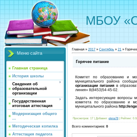
МБОУ «С
Главная »
2017
»
Сентябрь
»
21
» Горяче
Меню сайта
Горячее питание
Главная страница
История школы
Комитет по образованию и мол
муниципального района сообща
Сведения об
организации питания
в образова
образовательной
линия» 8(8453)54-45-02.
организации
Задать интересующие вопросы м
Государственная
комитета по образованию и мо
итоговая аттестация
муниципального района
http://eng
Модернизация общего
...
Просмотров:
17
|
Добавил:
elena78
|
Рейтинг:
0.0
Методическая копилка
Всего комментариев:
0
Аттестация педагога