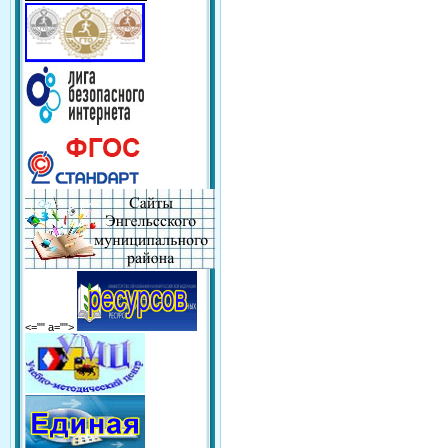
<="" a="">