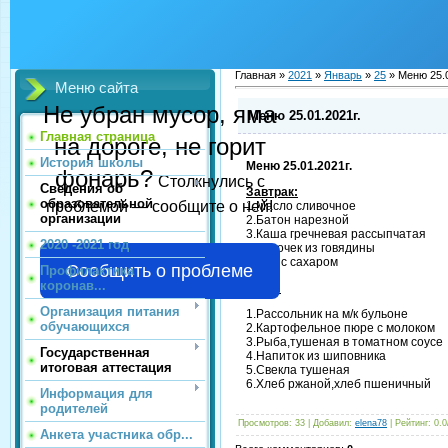
Главная »
2021
»
Январь
»
25
» Меню 25.0
Меню сайта
Не убран мусор, яма
Меню 25.01.2021г.
Главная страница
на дороге, не горит
История школы
Меню 25.01.2021г.
фонарь?
Столкнулись с
Сведения об
Завтрак:
образовательной
проблемой — сообщите о ней!
1.Масло сливочное
организации
2.Батон нарезной
3.Каша гречневая рассыпчатая
2020 -2021 год
4.Биточек из говядины
5.Чай с сахаром
Сообщить о проблеме
Профилактика
коронав...
Обед:
Организация питания
1.Рассольник на м/к бульоне
обучающихся
2.Картофельное пюре с молоком
3.Рыба,тушеная в томатном соусе
Государственная
4.Напиток из шиповника
итоговая аттестация
5.Свекла тушеная
6.Хлеб ржаной,хлеб пшеничный
Информация для
родителей
Просмотров:
33
|
Добавил:
elena78
|
Рейтинг:
0.0
Анкета участника обр...