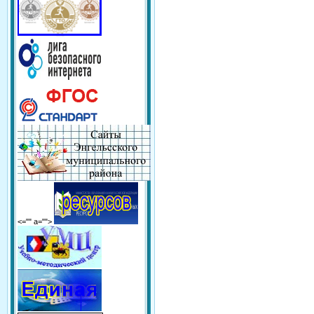
<="" a="">