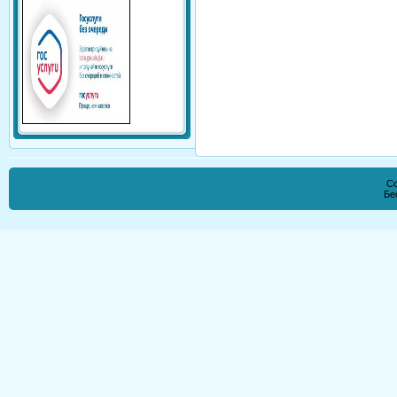
Co
Бе