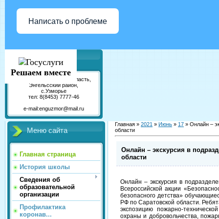
Написать о проблеме
Контакты
Решаем вместе
413153 Саратовская область,
Энгельсский район,
с.Узморье
тел: 8(8453) 7777-46
e-mail:
enguzmor@mail.ru
Главная »
2021
»
Июнь
»
17
» Онлайн – э
Меню сайта
области
Онлайн – экскурсия в подраз
Главная страница
области
История школы
Сведения об
Онлайн – экскурсия в подраздел
образовательной
Всероссийской акции «Безопаснос
организации
безопасного детства» обучающие
РФ по Саратовской области. Ребя
Профилактика
экспозицию пожарно-техническо
коронав...
охраны и добровольчества, пожар