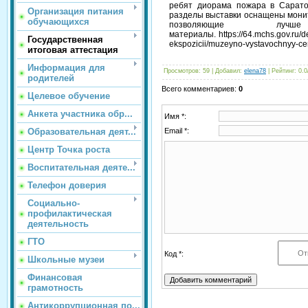
ребят диорама пожара в Сарато
Организация питания
разделы выставки оснащены мони
обучающихся
позволяющие лучше
материалы. https://64.mchs.gov.ru/d
Государственная
ekspozicii/muzeyno-vystavochnyy-cen
итоговая аттестация
Информация для
Просмотров:
59
|
Добавил:
elena78
|
Рейтинг:
0.0
родителей
Всего комментариев:
0
Целевое обучение
Анкета участника обр...
Имя *:
Email *:
Образовательная деят...
Центр Точка роста
Воспитательная деяте...
Телефон доверия
Социально-
профилактическая
деятельность
ГТО
Код *:
Школьные музеи
Финансовая
грамотность
Антикоррупционная по...