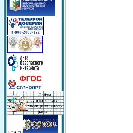
<="" a="">