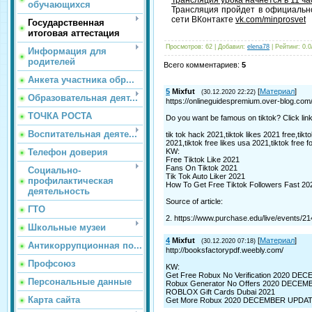
обучающихся
Трансляция пройдет в официальн
сети ВКонтакте
vk.com/minprosvet
Государственная
итоговая аттестация
Просмотров:
62
|
Добавил:
elena78
|
Рейтинг:
0.0
Информация для
родителей
Всего комментариев:
5
Анкета участника обр...
5
Mixfut
[
Материал
]
(30.12.2020 22:22)
Образовательная деят...
https://onlineguidespremium.over-blog.com
ТОЧКА РОСТА
Do you want be famous on tiktok? Click li
Воспитательная деяте...
tik tok hack 2021,tiktok likes 2021 free,tikt
2021,tiktok free likes usa 2021,tiktok free f
KW:
Телефон доверия
Free Tiktok Like 2021
Fans On Tiktok 2021
Социально-
Tik Tok Auto Liker 2021
профилактическая
How To Get Free Tiktok Followers Fast 20
деятельность
Source of article:
ГТО
2. https://www.purchase.edu/live/events/21
Школьные музеи
4
Mixfut
[
Материал
]
(30.12.2020 07:18)
Антикоррупционная по...
http://booksfactorypdf.weebly.com/
Профсоюз
KW:
Get Free Robux No Verification 2020 
Персональные данные
Robux Generator No Offers 2020 DECE
ROBLOX Gift Cards Dubai 2021
Карта сайта
Get More Robux 2020 DECEMBER UPDA