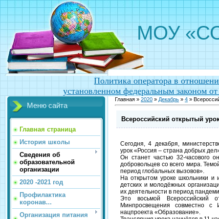
МОУ «СО
Политика оператора в отношени
установленном федеральным законом от
Главная »
2020
»
Декабрь
»
4
» Всероссий
Меню сайта
Всероссийский открытый урок
Главная страница
История школы
Сегодня, 4 декабря, министерст
урок «Россия – страна добрых де
Сведения об
Он станет частью 32-часового 
образовательной
добровольцев со всего мира. Тем
организации
период глобальных вызовов».
На открытом уроке школьники и и
2020 -2021 год
детских и молодёжных организац
их деятельности в период пандеми
Профилактика
Это восьмой Всероссийский о
коронав...
Минпросвещения совместно с 
нацпроекта «Образование».
Организация питания
Трансляция урока начнётся в 11 ча