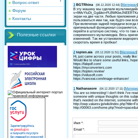
Вопрос-ответ
3
BGTRhina
[
Материал
]
(06.12.2020 12:44)
В эту машину мы сделали мультимедийну
Форум
v=9MvYIuDt_Gg&list=PLBWKbeJNEERTKa_Q
экран на две части. Любые приложения д
Контакты
пользоваться ими так, как будто они все
При включении задней передачи всегда 
оригинальный функционал сохраняется,
перейти в штатную систему, что-то там 
Полезные ссылки
современного мультимедиа. Весь ориги
изменений. Так же установили видеореги
скоротать время в пробках!
2
topten.aia
[
Материал
]
(05.12.2020 11:51)
Hi, just came across your posts, really like
Would like to share some useful links, hope y
https://fabpdf.com/
https://myconverters.com
https://topten.review/
https://vidusoft.com
https://vanceai.com/image-enhancer/
1
Nathanaxore
[
Матери
(04.12.2020 17:11)
You are so interesting! I don't think I've re
someone with unique thoughts on this subject.
that's needed on the internet, someone with a 
http://owp.valuesv.jp/wiki/index.php?title
http://00063.com/home.php?mod=space&u
Имя *:
Email *: