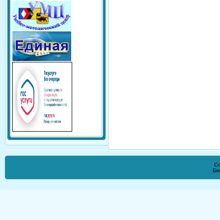
Co
Бе